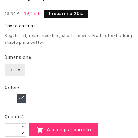
19,12 €
Risparmia 20%
23,90 €
Tasse escluse
Regular fit, round neckline, short sleeves. Made of extra long
staple pima cotton.
Dimensione
Colore
Bianco
Nero
Quantità

Aggiungi al carrello