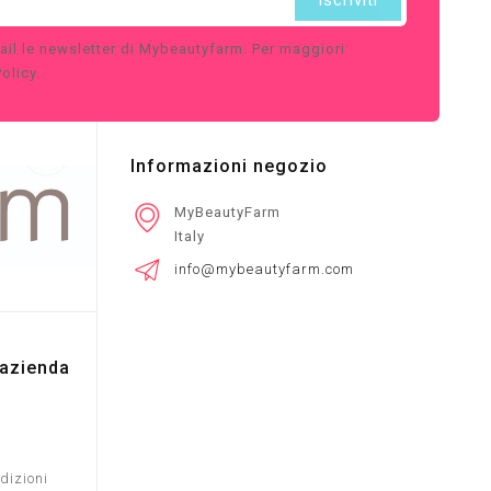
ail le newsletter di Mybeautyfarm. Per maggiori
olicy.
Informazioni negozio
MyBeautyFarm
Italy
info@mybeautyfarm.com
 azienda
dizioni