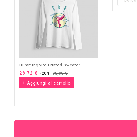
Hummingbird Printed Sweater
Hummingbird Printe
28,72 €
Prezzo
Prezzo
19,12 €
Prezzo
35,90 €
23
-20%
-20%
base
base
Aggiungi al carrello
Aggiungi al ca