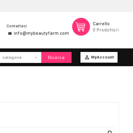
Carrello
Contattaci
0
Prodotto/i
info@mybeautyfarm.com

Ricerca
MyAccount