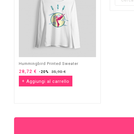
Hummingbird Printed Sweater
Hummingbird Printe
28,72 €
Prezzo
Prezzo
19,12 €
Prezzo
35,90 €
23
-20%
-20%
base
base
Aggiungi al carrello
Aggiungi al ca