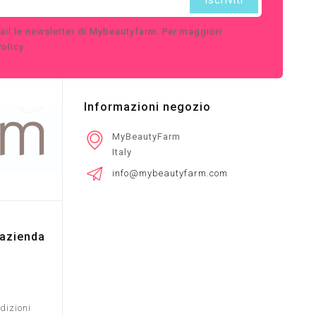
ail le newsletter di Mybeautyfarm. Per maggiori
olicy.
Informazioni negozio
MyBeautyFarm
Italy
info@mybeautyfarm.com
 azienda
dizioni